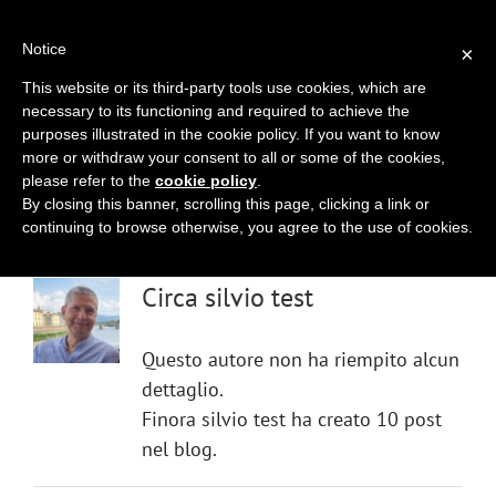
Salta
010 2518494
|
info@genoacitytour.com
al
Notice
×
contenuto
This website or its third-party tools use cookies, which are
necessary to its functioning and required to achieve the
purposes illustrated in the cookie policy. If you want to know
more or withdraw your consent to all or some of the cookies,
please refer to the
cookie policy
.
By closing this banner, scrolling this page, clicking a link or
inveniadmin
continuing to browse otherwise, you agree to the use of cookies.
Circa
silvio test
Questo autore non ha riempito alcun
dettaglio.
Finora silvio test ha creato 10 post
nel blog.